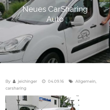
Neues CarSharing
Auto
By
jeichinger
04.09.16
Allgemein
,
carsharing