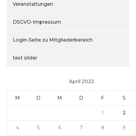
Veranstaltungen
DSGVO-Impressum
Login-Seite zu Mitgliederbereich
test slider
April 2022
M
D
M
D
F
S
1
2
4
5
6
7
8
9