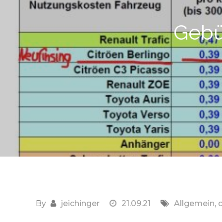
Gebü
By
jeichinger
21.09.21
Allgemein
,