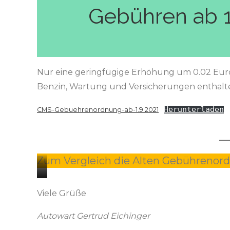
Gebühren ab 1
Nur eine geringfügige Erhöhung um 0.02 Euro
Benzin, Wartung und Versicherungen enthalte
Herunterladen
CMS-Gebuehrenordnung-ab-1.9.2021
Zum Vergleich die Alten Gebührenordn
G
G
Viele Grüße
e
e
b
b
Autowart Gertrud Eichinger
ü
ü