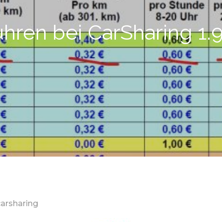
hren bei CarSharing 1.9
carsharing